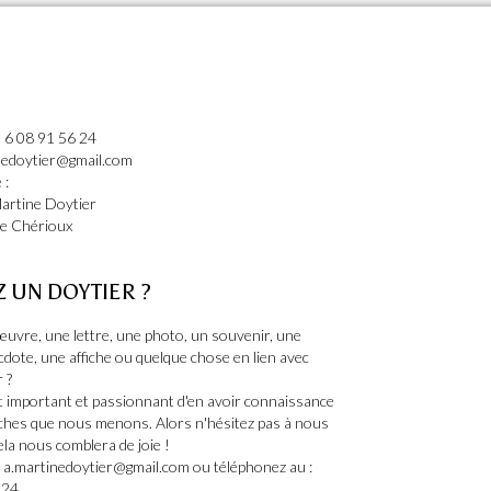
 6 08 91 56 24
inedoytier@gmail.com
 :
artine Doytier
he Chérioux
Z UN DOYTIER ?
uvre, une lettre, une photo, un souvenir, une
cdote, une affiche ou quelque chose en lien avec
 ?
st important et passionnant d'en avoir connaissance
ches que nous menons. Alors n'hésitez pas à nous
cela nous comblera de joie !
: a.martinedoytier@gmail.com ou téléphonez au :
 24