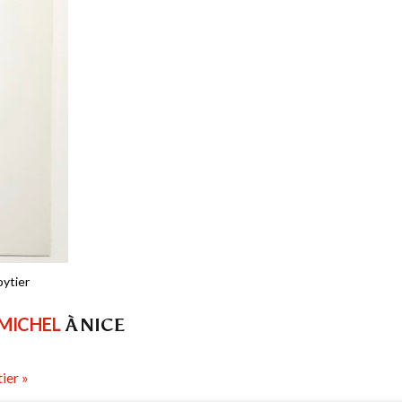
oytier
 MICHEL
À NICE
ier »