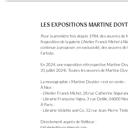
LES EXPOSITIONS MARTINE DOYTI
Pour la première fois depuis 1984, des œuvres de 
l'exposition de la galerie L’Atelier Franck Michel à 
continue à proposer, en exclusivité, des œuvres de
l'artiste.
En 2024, une exposition rétrospective Martine Doytie
31 juillet 2024). Toutes les œuvres de Martine Doy
La monographie « Martine Doytier » est en vente :
À Nice :
- L'Atelier Franck Michel, 28 rue Catherine Séguran
- Librairie Françoise Vigna, 3 rue Delille, 06000 Nic
À Paris :
- Librairie Violette and Co, 52 rue Jean-Pierre Timb
Directement auprès de l'éditeur :
fatlabeleditions@gmail.com