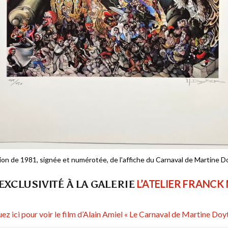
tion de 1981, signée et numérotée, de l'affiche du Carnaval de Martine D
L’ATELIER FRANCK
EXCLUSIVITÉ À LA GALERIE
uez ici pour voir le film d’Alain Amiel « Le Carnaval de Martine Doyt