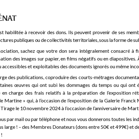
ÉNAT
est habilitée à recevoir des dons. Ils peuvent provenir de ses m
ctures publiques ou de collectivités territoriales, sous la forme de s
sociation, sachez que votre don sera intégralement consacré à f
tion des images sur papier, en films négatifs ou en diapositives. 
 accessibles et exploitables des documents ignorés ou même incon
rge des publications, coproduire des courts-métrages documentair
ertaines œuvres qui ont subi les dommages du temps ou qui ont é
se en charge des frais relatifs à la préparation de l’exposition r
de Martine » qui, à l’occasion de l’exposition de la Galerie Franc
 ! Tirage le 10 novembre 2024 à l’occasion de l’anniversaire de Mar
us par mail ou par téléphone et nous vous donnerons toutes les indi
lus large ! – des Membres Donateurs (dons entre 50€ et 499€) et 
 !