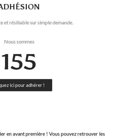
ADHÉSION
e et résiliable sur simple demande.
Nous sommes
155
quez ici pour adhérer !
oir les newsletters
ier en avant première ! Vous pouvez retrouver les