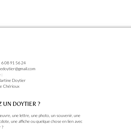
 6 08 91 56 24
inedoytier@gmail.com
 :
artine Doytier
he Chérioux
Z UN DOYTIER ?
uvre, une lettre, une photo, un souvenir, une
cdote, une affiche ou quelque chose en lien avec
 ?