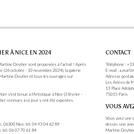
ER À NICE EN 2024
CONTACT
Martine Doytier sont proposées à l'achat ! Après
Téléphone : +33
Nice (26 octobre - 10 novembre 2024), la galerie
E-mail : a.mart
 Martine Doytier et tous les ouvrages sur
Adresse postale
Les Ami·es de M
13 Place Adolp
r s'est tenue à l'Artistique à Nice (3 février -
75015 Paris
tier connues à ce jour y ont été exposées.
VOUS AVE
Vous avez une œ
e, 06300 Nice, tél. 04 93 04 62 89
dessin, une ane
e, tél. 06 07 70 61 84
Martine Doytier