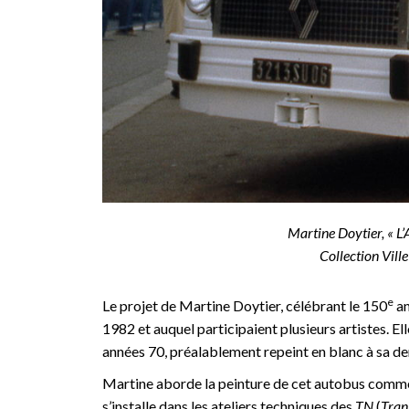
Martine Doytier, « L
Collection Vill
e
Le projet de Martine Doytier, célébrant le 150
an
1982 et auquel participaient plusieurs artistes. El
années 70, préalablement repeint en blanc à sa d
Martine aborde la peinture de cet autobus comme 
s’installe dans les ateliers techniques des
TN
(
Tran