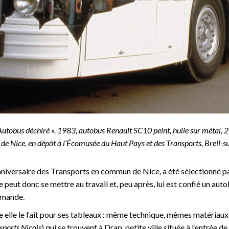
’Autobus déchiré », 1983, autobus Renault SC10 peint, huile sur métal,
e de Nice, en dépôt à l’Écomusée du Haut Pays et des Transports, Breil
niversaire des Transports en commun de Nice, a été sélectionné par l
le peut donc se mettre au travail et, peu après, lui est confié un aut
emande.
elle le fait pour ses tableaux : même technique, mêmes matériaux
sports Niçois
) qui se trouvent à Drap, petite ville située à l’entrée d