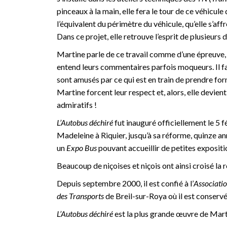
pinceaux à la main, elle fera le tour de ce véhicul
l’équivalent du périmètre du véhicule, qu’elle s’af
Dans ce projet, elle retrouve l’esprit de plusieurs
Martine parle de ce travail comme d’une épreuve, 
entend leurs commentaires parfois moqueurs. Il fau
sont amusés par ce qui est en train de prendre form
Martine forcent leur respect et, alors, elle devient 
admiratifs !
L’Autobus déchiré
fut inauguré officiellement le 5 f
Madeleine à Riquier, jusqu’à sa réforme, quinze ann
un
Expo Bus
pouvant accueillir de petites expositio
Beaucoup de niçoises et niçois ont ainsi croisé la 
Depuis septembre 2000, il est confié à l’
Associatio
des Transports
de Breil-sur-Roya où il est conservé 
L’Autobus déchiré
est la plus grande œuvre de Martin