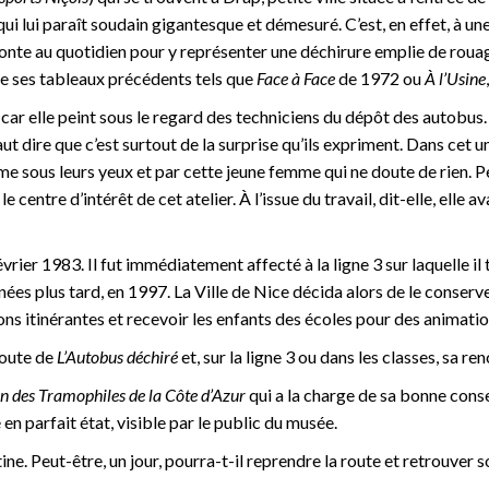
e qui lui paraît soudain gigantesque et démesuré. C’est, en effet, à 
fronte au quotidien pour y représenter une déchirure emplie de rouag
 de ses tableaux précédents tels que
Face à Face
de 1972 ou
À l’Usine
car elle peint sous le regard des techniciens du dépôt des autobus
t dire que c’est surtout de la surprise qu’ils expriment. Dans cet u
e sous leurs yeux et par cette jeune femme qui ne doute de rien. Peu
le centre d’intérêt de cet atelier. À l’issue du travail, dit-elle, elle
évrier 1983. Il fut immédiatement affecté à la ligne 3 sur laquelle 
ées plus tard, en 1997. La Ville de Nice décida alors de le conserve
ns itinérantes et recevoir les enfants des écoles pour des animation
route de
L’Autobus déchiré
et, sur la ligne 3 ou dans les classes, sa 
n des Tramophiles de la Côte d’Azur
qui a la charge de sa bonne conser
en parfait état, visible par le public du musée.
e. Peut-être, un jour, pourra-t-il reprendre la route et retrouver s